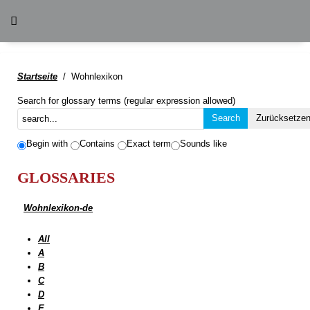
Startseite
Wohnlexikon
Search for glossary terms (regular expression allowed)
Begin with
Contains
Exact term
Sounds like
GLOSSARIES
Wohnlexikon-de
All
A
B
C
D
E