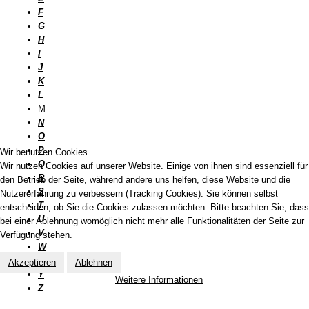
F
G
H
I
J
K
L
M
N
O
P
Wir benutzen Cookies
Q
Wir nutzen Cookies auf unserer Website. Einige von ihnen sind essenziell für
R
den Betrieb der Seite, während andere uns helfen, diese Website und die
S
Nutzererfahrung zu verbessern (Tracking Cookies). Sie können selbst
T
entscheiden, ob Sie die Cookies zulassen möchten. Bitte beachten Sie, dass
U
bei einer Ablehnung womöglich nicht mehr alle Funktionalitäten der Seite zur
V
Verfügung stehen.
W
X
Akzeptieren
Ablehnen
Y
Weitere Informationen
Z